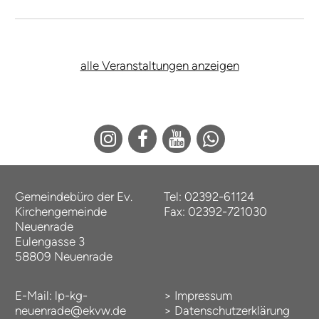
alle Veranstaltungen anzeigen
Gemeindebüro der Ev.
Tel: 02392-61124
Kirchengemeinde
Fax: 02392-721030
Neuenrade
Eulengasse 3
58809 Neuenrade
E-Mail:
lp-kg-
>
Impressum
neuenrade@ekvw.de
>
Datenschutzerklärung