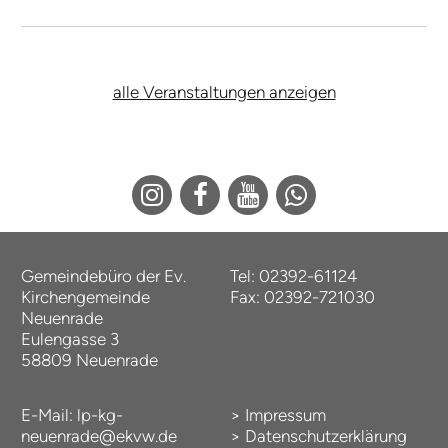
alle Veranstaltungen anzeigen
Gemeindebüro der Ev.
Tel: 02392-61124
Kirchengemeinde
Fax: 02392-721030
Neuenrade
Eulengasse 3
58809 Neuenrade
E-Mail:
lp-kg-
>
Impressum
neuenrade@ekvw.de
>
Datenschutzerklärung