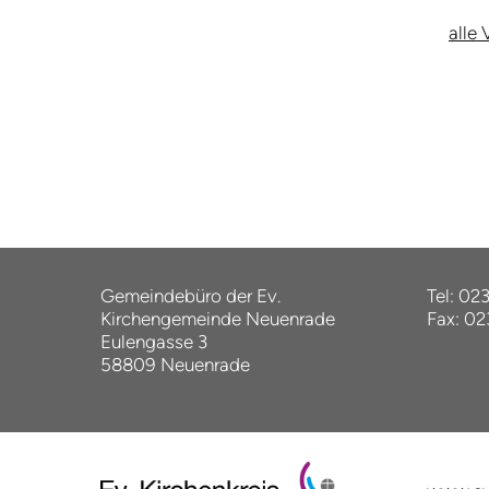
alle
Gemeindebüro der Ev.
Tel: 02
Kirchengemeinde Neuenrade
Fax: 0
Eulengasse 3
58809 Neuenrade