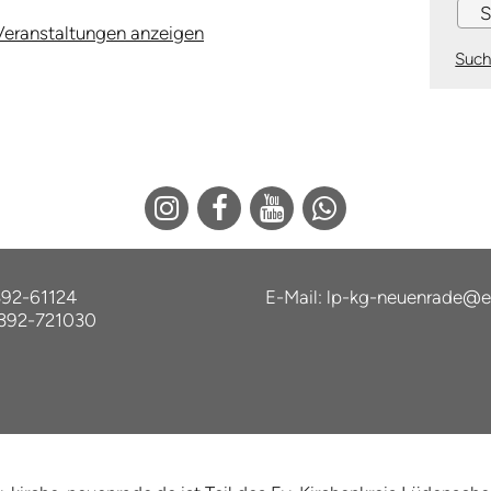
 Veranstaltungen anzeigen
Such
392-61124
E-Mail:
lp-kg-neuenrade@e
2392-721030