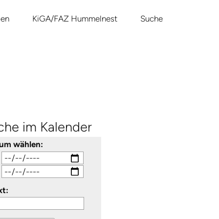
pen
KiGA/FAZ Hummelnest
Suche
che im Kalender
aum wählen:
xt: