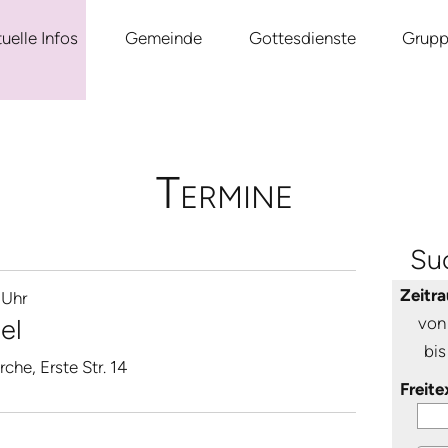
uelle Infos
Gemeinde
Gottesdienste
Grup
Termine
Su
Zeitr
 Uhr
el
von
bis
irche, Erste Str. 14
Freite